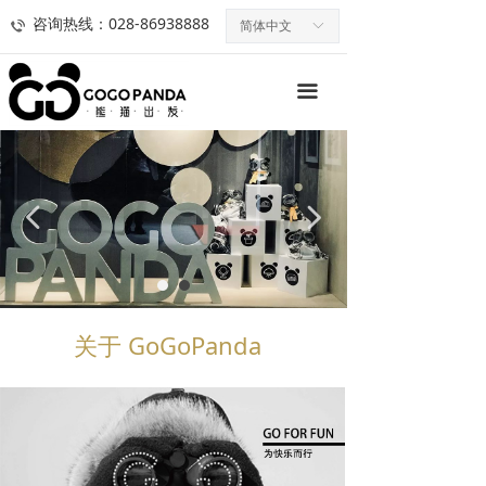
熊猫出发
咨询热线：028-86938888
简体中文
ꀅ
关于gogoPand
끀
gogoPanda 运营
gogoPanda 商店
넳
넲
gogoPanda 新闻
成为 gogoPanda
联系 gogoPanda
关于 GoGoPanda